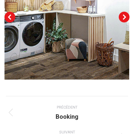
Navigation
PRÉCÉDENT
de
Booking
Onglet
précédent
commentaire
SUIVANT